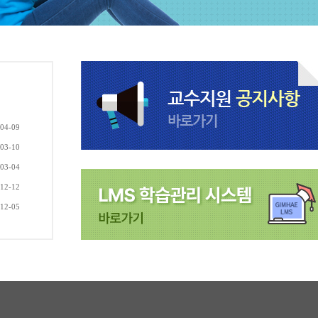
04-09
03-10
03-04
12-12
12-05