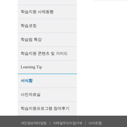
학습지원 사제동행
학습코칭
학습법 특강
학습지원 콘텐츠 및 가이드
Learning Tip
서식함
사진자료실
학습지원프로그램 참여후기
|
|
개인정보처리방침
이메일무단수집거부
사이트맵